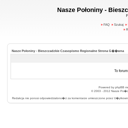
Nasze Połoniny - Biesz
F
»
FAQ
»
Szukaj
»
»
R
Nasze Połoniny - Bieszczadzkie Czasopismo Regionalne Strona G��wna
To forum
Powered by
phpBB
mo
© 2003 - 2012
Nasze Po�on
Redakcja nie ponosi odpowiedzialono�ci za komentarze umieszczone przez U�ytkow