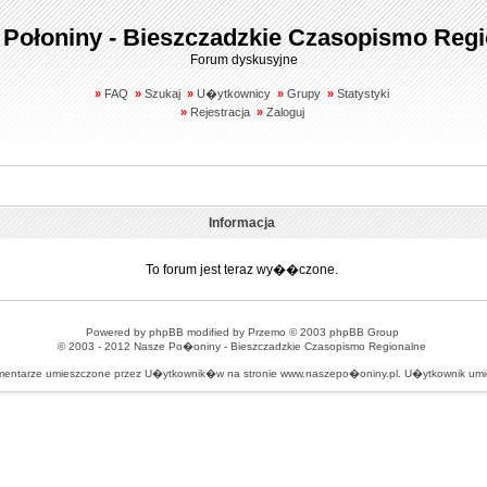
 Połoniny - Bieszczadzkie Czasopismo Regi
Forum dyskusyjne
»
FAQ
»
Szukaj
»
U�ytkownicy
»
Grupy
»
Statystyki
»
Rejestracja
»
Zaloguj
Informacja
To forum jest teraz wy��czone.
Powered by
phpBB
modified by
Przemo
© 2003 phpBB Group
© 2003 - 2012
Nasze Po�oniny - Bieszczadzkie Czasopismo Regionalne
omentarze umieszczone przez U�ytkownik�w na stronie www.naszepo�oniny.pl. U�ytkownik u