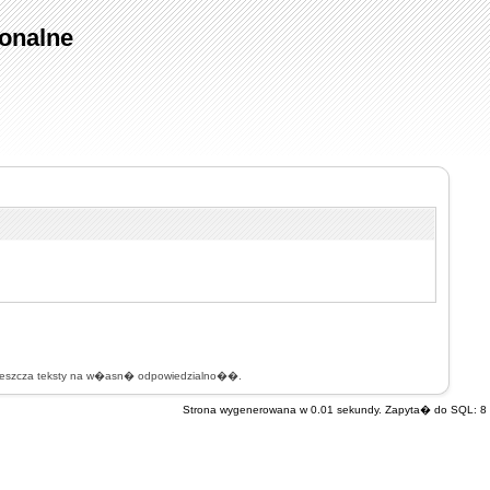
onalne
mieszcza teksty na w�asn� odpowiedzialno��.
Strona wygenerowana w 0.01 sekundy. Zapyta� do SQL: 8