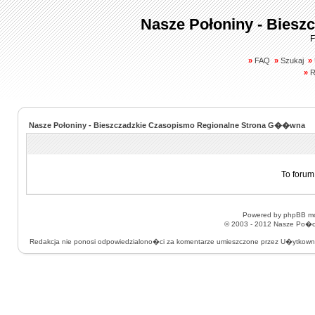
Nasze Połoniny - Biesz
F
»
FAQ
»
Szukaj
»
»
R
Nasze Połoniny - Bieszczadzkie Czasopismo Regionalne Strona G��wna
To forum
Powered by
phpBB
mo
© 2003 - 2012
Nasze Po�on
Redakcja nie ponosi odpowiedzialono�ci za komentarze umieszczone przez U�ytkow