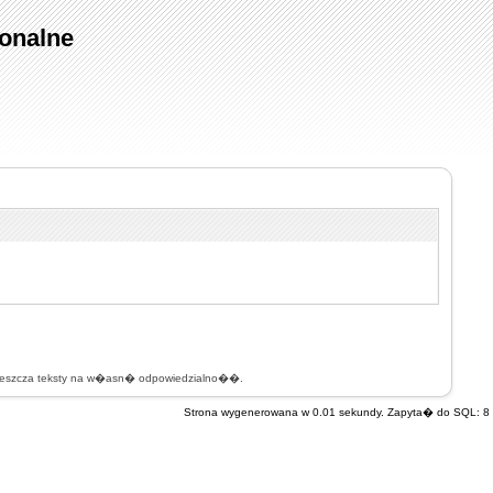
onalne
mieszcza teksty na w�asn� odpowiedzialno��.
Strona wygenerowana w 0.01 sekundy. Zapyta� do SQL: 8