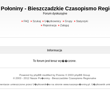
 Połoniny - Bieszczadzkie Czasopismo Regi
Forum dyskusyjne
»
FAQ
»
Szukaj
»
U�ytkownicy
»
Grupy
»
Statystyki
»
Rejestracja
»
Zaloguj
Informacja
To forum jest teraz wy��czone.
Powered by
phpBB
modified by
Przemo
© 2003 phpBB Group
© 2003 - 2012
Nasze Po�oniny - Bieszczadzkie Czasopismo Regionalne
omentarze umieszczone przez U�ytkownik�w na stronie www.naszepo�oniny.pl. U�ytkownik u