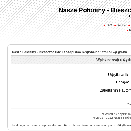
Nasze Połoniny - Biesz
F
»
FAQ
»
Szukaj
»
»
R
Nasze Połoniny - Bieszczadzkie Czasopismo Regionalne Strona G��wna
Wpisz nazw� u�ytk
U�ytkownik:
Has�o:
Zaloguj mnie autom
Za
Powered by
phpBB
mo
© 2003 - 2012
Nasze Po�on
Redakcja nie ponosi odpowiedzialono�ci za komentarze umieszczone przez U�ytkow