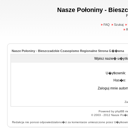
Nasze Połoniny - Biesz
F
»
FAQ
»
Szukaj
»
»
R
Nasze Połoniny - Bieszczadzkie Czasopismo Regionalne Strona G��wna
Wpisz nazw� u�ytk
U�ytkownik:
Has�o:
Zaloguj mnie autom
Za
Powered by
phpBB
mo
© 2003 - 2012
Nasze Po�on
Redakcja nie ponosi odpowiedzialono�ci za komentarze umieszczone przez U�ytkow