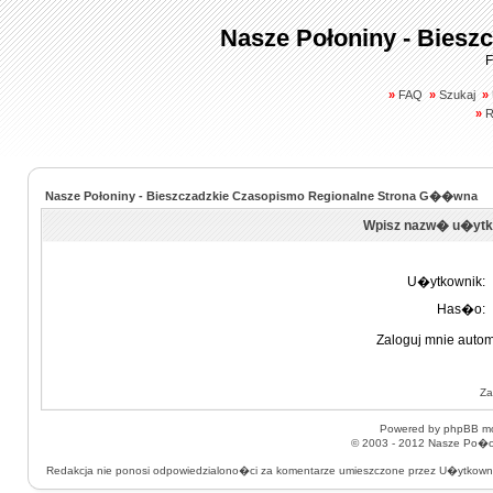
Nasze Połoniny - Biesz
F
»
FAQ
»
Szukaj
»
»
R
Nasze Połoniny - Bieszczadzkie Czasopismo Regionalne Strona G��wna
Wpisz nazw� u�ytk
U�ytkownik:
Has�o:
Zaloguj mnie autom
Za
Powered by
phpBB
mo
© 2003 - 2012
Nasze Po�on
Redakcja nie ponosi odpowiedzialono�ci za komentarze umieszczone przez U�ytkow