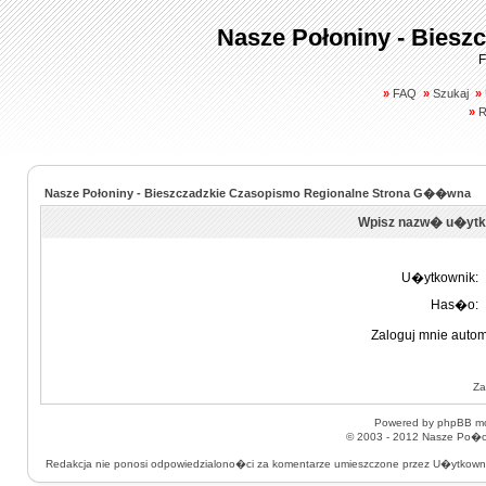
Nasze Połoniny - Biesz
F
»
FAQ
»
Szukaj
»
»
R
Nasze Połoniny - Bieszczadzkie Czasopismo Regionalne Strona G��wna
Wpisz nazw� u�ytk
U�ytkownik:
Has�o:
Zaloguj mnie autom
Za
Powered by
phpBB
mo
© 2003 - 2012
Nasze Po�on
Redakcja nie ponosi odpowiedzialono�ci za komentarze umieszczone przez U�ytkow