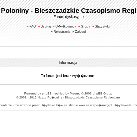
 Połoniny - Bieszczadzkie Czasopismo Regi
Forum dyskusyjne
»
FAQ
»
Szukaj
»
U�ytkownicy
»
Grupy
»
Statystyki
»
Rejestracja
»
Zaloguj
Informacja
To forum jest teraz wy��czone.
Powered by
phpBB
modified by
Przemo
© 2003 phpBB Group
© 2003 - 2012
Nasze Po�oniny - Bieszczadzkie Czasopismo Regionalne
omentarze umieszczone przez U�ytkownik�w na stronie www.naszepo�oniny.pl. U�ytkownik u