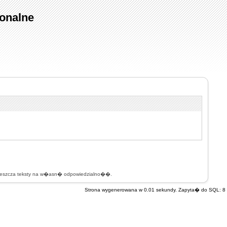
onalne
mieszcza teksty na w�asn� odpowiedzialno��.
Strona wygenerowana w 0.01 sekundy. Zapyta� do SQL: 8