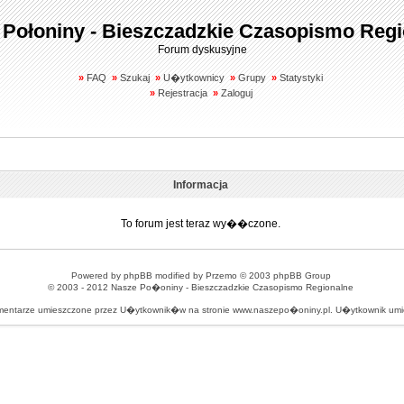
 Połoniny - Bieszczadzkie Czasopismo Regi
Forum dyskusyjne
»
FAQ
»
Szukaj
»
U�ytkownicy
»
Grupy
»
Statystyki
»
Rejestracja
»
Zaloguj
Informacja
To forum jest teraz wy��czone.
Powered by
phpBB
modified by
Przemo
© 2003 phpBB Group
© 2003 - 2012
Nasze Po�oniny - Bieszczadzkie Czasopismo Regionalne
omentarze umieszczone przez U�ytkownik�w na stronie www.naszepo�oniny.pl. U�ytkownik u