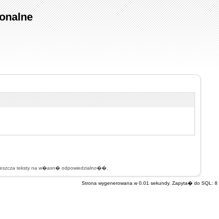
onalne
mieszcza teksty na w�asn� odpowiedzialno��.
Strona wygenerowana w 0.01 sekundy. Zapyta� do SQL: 8