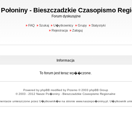
 Połoniny - Bieszczadzkie Czasopismo Regi
Forum dyskusyjne
»
FAQ
»
Szukaj
»
U�ytkownicy
»
Grupy
»
Statystyki
»
Rejestracja
»
Zaloguj
Informacja
To forum jest teraz wy��czone.
Powered by
phpBB
modified by
Przemo
© 2003 phpBB Group
© 2003 - 2012
Nasze Po�oniny - Bieszczadzkie Czasopismo Regionalne
omentarze umieszczone przez U�ytkownik�w na stronie www.naszepo�oniny.pl. U�ytkownik u