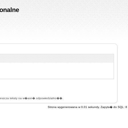
onalne
mieszcza teksty na w�asn� odpowiedzialno��.
Strona wygenerowana w 0.01 sekundy. Zapyta� do SQL: 8