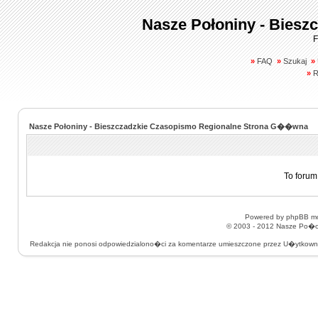
Nasze Połoniny - Biesz
F
»
FAQ
»
Szukaj
»
»
R
Nasze Połoniny - Bieszczadzkie Czasopismo Regionalne Strona G��wna
To forum
Powered by
phpBB
mo
© 2003 - 2012
Nasze Po�on
Redakcja nie ponosi odpowiedzialono�ci za komentarze umieszczone przez U�ytkow