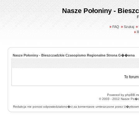
Nasze Połoniny - Biesz
F
»
FAQ
»
Szukaj
»
»
R
Nasze Połoniny - Bieszczadzkie Czasopismo Regionalne Strona G��wna
To forum
Powered by
phpBB
mo
© 2003 - 2012
Nasze Po�on
Redakcja nie ponosi odpowiedzialono�ci za komentarze umieszczone przez U�ytkow