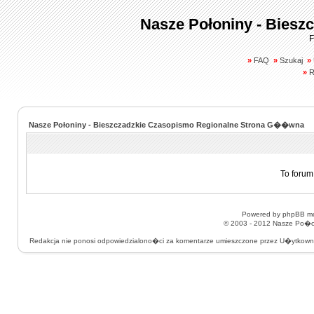
Nasze Połoniny - Biesz
F
»
FAQ
»
Szukaj
»
»
R
Nasze Połoniny - Bieszczadzkie Czasopismo Regionalne Strona G��wna
To forum
Powered by
phpBB
mo
© 2003 - 2012
Nasze Po�on
Redakcja nie ponosi odpowiedzialono�ci za komentarze umieszczone przez U�ytkow