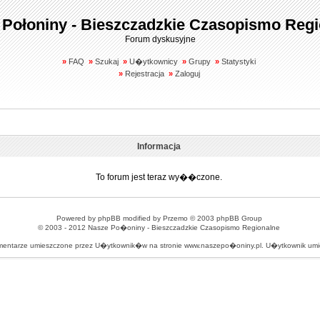
 Połoniny - Bieszczadzkie Czasopismo Regi
Forum dyskusyjne
»
FAQ
»
Szukaj
»
U�ytkownicy
»
Grupy
»
Statystyki
»
Rejestracja
»
Zaloguj
Informacja
To forum jest teraz wy��czone.
Powered by
phpBB
modified by
Przemo
© 2003 phpBB Group
© 2003 - 2012
Nasze Po�oniny - Bieszczadzkie Czasopismo Regionalne
omentarze umieszczone przez U�ytkownik�w na stronie www.naszepo�oniny.pl. U�ytkownik u