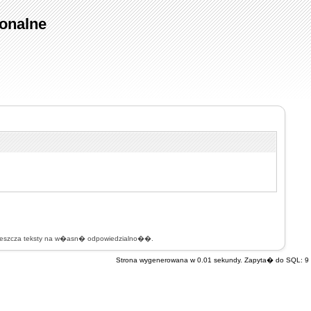
onalne
mieszcza teksty na w�asn� odpowiedzialno��.
Strona wygenerowana w 0.01 sekundy. Zapyta� do SQL: 9