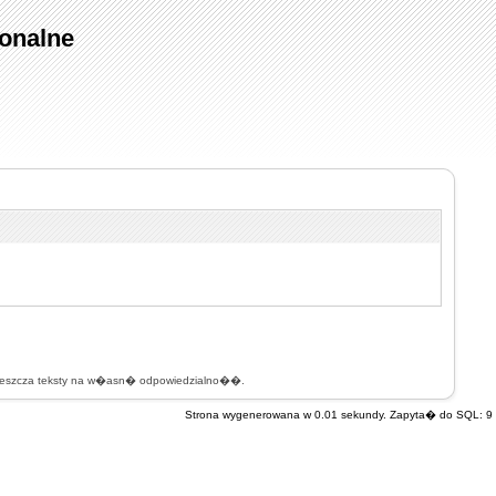
onalne
mieszcza teksty na w�asn� odpowiedzialno��.
Strona wygenerowana w 0.01 sekundy. Zapyta� do SQL: 9