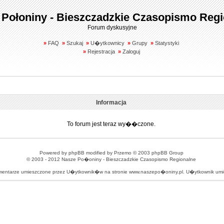
 Połoniny - Bieszczadzkie Czasopismo Regi
Forum dyskusyjne
»
FAQ
»
Szukaj
»
U�ytkownicy
»
Grupy
»
Statystyki
»
Rejestracja
»
Zaloguj
Informacja
To forum jest teraz wy��czone.
Powered by
phpBB
modified by
Przemo
© 2003 phpBB Group
© 2003 - 2012
Nasze Po�oniny - Bieszczadzkie Czasopismo Regionalne
omentarze umieszczone przez U�ytkownik�w na stronie www.naszepo�oniny.pl. U�ytkownik u