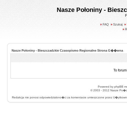
Nasze Połoniny - Biesz
F
»
FAQ
»
Szukaj
»
»
R
Nasze Połoniny - Bieszczadzkie Czasopismo Regionalne Strona G��wna
To forum
Powered by
phpBB
mo
© 2003 - 2012
Nasze Po�on
Redakcja nie ponosi odpowiedzialono�ci za komentarze umieszczone przez U�ytkow