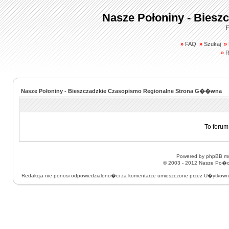
Nasze Połoniny - Biesz
F
»
FAQ
»
Szukaj
»
»
R
Nasze Połoniny - Bieszczadzkie Czasopismo Regionalne Strona G��wna
To forum
Powered by
phpBB
mo
© 2003 - 2012
Nasze Po�on
Redakcja nie ponosi odpowiedzialono�ci za komentarze umieszczone przez U�ytkow