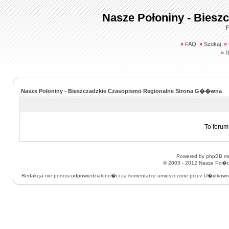
Nasze Połoniny - Biesz
F
»
FAQ
»
Szukaj
»
»
R
Nasze Połoniny - Bieszczadzkie Czasopismo Regionalne Strona G��wna
To forum
Powered by
phpBB
mo
© 2003 - 2012
Nasze Po�on
Redakcja nie ponosi odpowiedzialono�ci za komentarze umieszczone przez U�ytkow