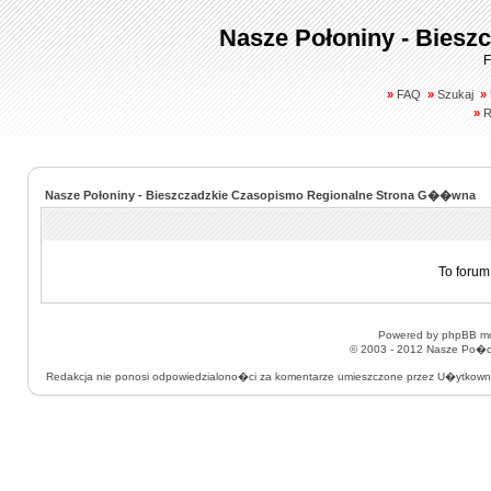
Nasze Połoniny - Biesz
F
»
FAQ
»
Szukaj
»
»
R
Nasze Połoniny - Bieszczadzkie Czasopismo Regionalne Strona G��wna
To forum
Powered by
phpBB
mo
© 2003 - 2012
Nasze Po�on
Redakcja nie ponosi odpowiedzialono�ci za komentarze umieszczone przez U�ytkow