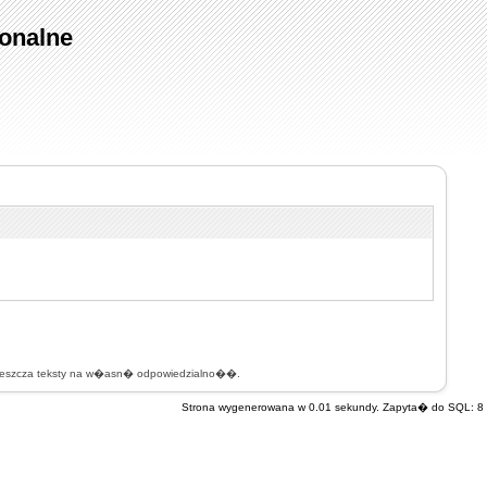
onalne
mieszcza teksty na w�asn� odpowiedzialno��.
Strona wygenerowana w 0.01 sekundy. Zapyta� do SQL: 8