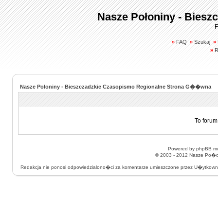
Nasze Połoniny - Biesz
F
»
FAQ
»
Szukaj
»
»
R
Nasze Połoniny - Bieszczadzkie Czasopismo Regionalne Strona G��wna
To forum
Powered by
phpBB
mo
© 2003 - 2012
Nasze Po�on
Redakcja nie ponosi odpowiedzialono�ci za komentarze umieszczone przez U�ytkow