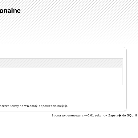
onalne
mieszcza teksty na w�asn� odpowiedzialno��.
Strona wygenerowana w 0.01 sekundy. Zapyta� do SQL: 8