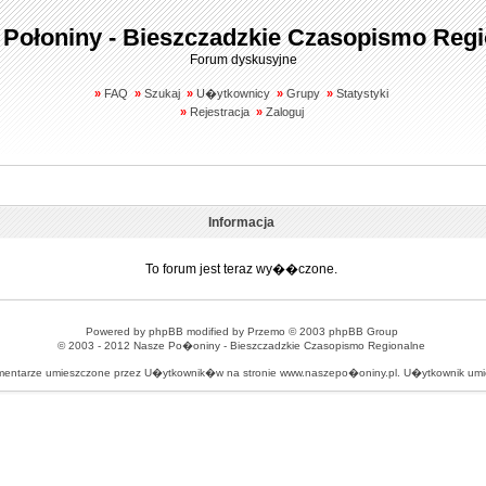
 Połoniny - Bieszczadzkie Czasopismo Regi
Forum dyskusyjne
»
FAQ
»
Szukaj
»
U�ytkownicy
»
Grupy
»
Statystyki
»
Rejestracja
»
Zaloguj
Informacja
To forum jest teraz wy��czone.
Powered by
phpBB
modified by
Przemo
© 2003 phpBB Group
© 2003 - 2012
Nasze Po�oniny - Bieszczadzkie Czasopismo Regionalne
omentarze umieszczone przez U�ytkownik�w na stronie www.naszepo�oniny.pl. U�ytkownik u