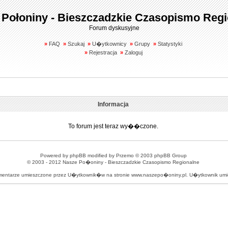
 Połoniny - Bieszczadzkie Czasopismo Regi
Forum dyskusyjne
»
FAQ
»
Szukaj
»
U�ytkownicy
»
Grupy
»
Statystyki
»
Rejestracja
»
Zaloguj
Informacja
To forum jest teraz wy��czone.
Powered by
phpBB
modified by
Przemo
© 2003 phpBB Group
© 2003 - 2012
Nasze Po�oniny - Bieszczadzkie Czasopismo Regionalne
omentarze umieszczone przez U�ytkownik�w na stronie www.naszepo�oniny.pl. U�ytkownik u