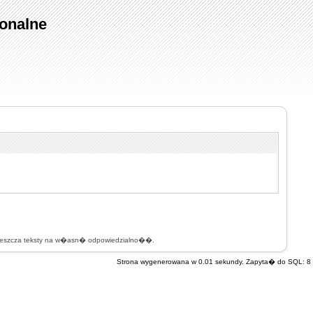
onalne
mieszcza teksty na w�asn� odpowiedzialno��.
Strona wygenerowana w 0.01 sekundy. Zapyta� do SQL: 8