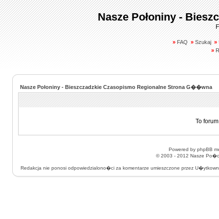
Nasze Połoniny - Biesz
F
»
FAQ
»
Szukaj
»
»
R
Nasze Połoniny - Bieszczadzkie Czasopismo Regionalne Strona G��wna
To forum
Powered by
phpBB
mo
© 2003 - 2012
Nasze Po�on
Redakcja nie ponosi odpowiedzialono�ci za komentarze umieszczone przez U�ytkow