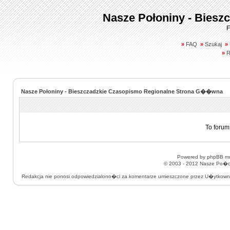
Nasze Połoniny - Biesz
F
»
FAQ
»
Szukaj
»
»
R
Nasze Połoniny - Bieszczadzkie Czasopismo Regionalne Strona G��wna
To forum
Powered by
phpBB
mo
© 2003 - 2012
Nasze Po�on
Redakcja nie ponosi odpowiedzialono�ci za komentarze umieszczone przez U�ytkow