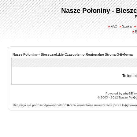
Nasze Połoniny - Biesz
F
»
FAQ
»
Szukaj
»
»
R
Nasze Połoniny - Bieszczadzkie Czasopismo Regionalne Strona G��wna
To forum
Powered by
phpBB
mo
© 2003 - 2012
Nasze Po�on
Redakcja nie ponosi odpowiedzialono�ci za komentarze umieszczone przez U�ytkow