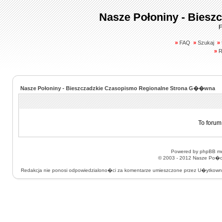
Nasze Połoniny - Biesz
F
»
FAQ
»
Szukaj
»
»
R
Nasze Połoniny - Bieszczadzkie Czasopismo Regionalne Strona G��wna
To forum
Powered by
phpBB
mo
© 2003 - 2012
Nasze Po�on
Redakcja nie ponosi odpowiedzialono�ci za komentarze umieszczone przez U�ytkow