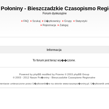
 Połoniny - Bieszczadzkie Czasopismo Regi
Forum dyskusyjne
»
FAQ
»
Szukaj
»
U�ytkownicy
»
Grupy
»
Statystyki
»
Rejestracja
»
Zaloguj
Informacja
To forum jest teraz wy��czone.
Powered by
phpBB
modified by
Przemo
© 2003 phpBB Group
© 2003 - 2012
Nasze Po�oniny - Bieszczadzkie Czasopismo Regionalne
omentarze umieszczone przez U�ytkownik�w na stronie www.naszepo�oniny.pl. U�ytkownik u