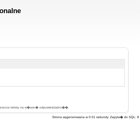
onalne
mieszcza teksty na w�asn� odpowiedzialno��.
Strona wygenerowana w 0.01 sekundy. Zapyta� do SQL: 8