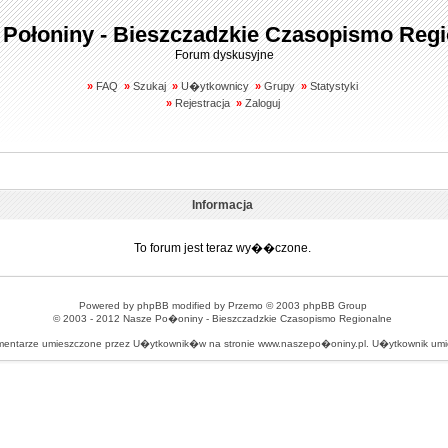
 Połoniny - Bieszczadzkie Czasopismo Regi
Forum dyskusyjne
»
FAQ
»
Szukaj
»
U�ytkownicy
»
Grupy
»
Statystyki
»
Rejestracja
»
Zaloguj
Informacja
To forum jest teraz wy��czone.
Powered by
phpBB
modified by
Przemo
© 2003 phpBB Group
© 2003 - 2012
Nasze Po�oniny - Bieszczadzkie Czasopismo Regionalne
omentarze umieszczone przez U�ytkownik�w na stronie www.naszepo�oniny.pl. U�ytkownik u