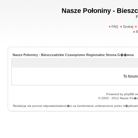
Nasze Połoniny - Biesz
F
»
FAQ
»
Szukaj
»
»
R
Nasze Połoniny - Bieszczadzkie Czasopismo Regionalne Strona G��wna
To forum
Powered by
phpBB
mo
© 2003 - 2012
Nasze Po�on
Redakcja nie ponosi odpowiedzialono�ci za komentarze umieszczone przez U�ytkow