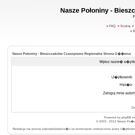
Nasze Połoniny - Biesz
F
»
FAQ
»
Szukaj
»
»
R
Nasze Połoniny - Bieszczadzkie Czasopismo Regionalne Strona G��wna
Wpisz nazw� u�ytk
U�ytkownik:
Has�o:
Zaloguj mnie autom
Za
Powered by
phpBB
mo
© 2003 - 2012
Nasze Po�on
Redakcja nie ponosi odpowiedzialono�ci za komentarze umieszczone przez U�ytkow