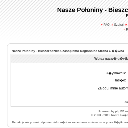
Nasze Połoniny - Biesz
F
»
FAQ
»
Szukaj
»
»
R
Nasze Połoniny - Bieszczadzkie Czasopismo Regionalne Strona G��wna
Wpisz nazw� u�ytk
U�ytkownik:
Has�o:
Zaloguj mnie autom
Za
Powered by
phpBB
mo
© 2003 - 2012
Nasze Po�on
Redakcja nie ponosi odpowiedzialono�ci za komentarze umieszczone przez U�ytkow