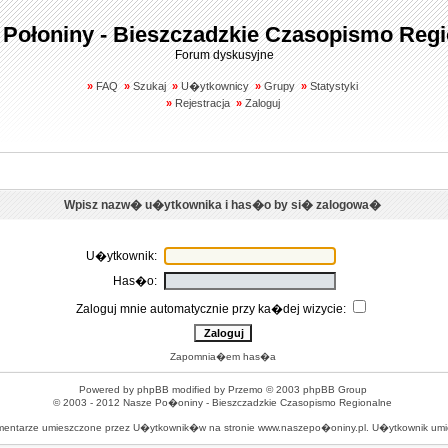
 Połoniny - Bieszczadzkie Czasopismo Regi
Forum dyskusyjne
»
FAQ
»
Szukaj
»
U�ytkownicy
»
Grupy
»
Statystyki
»
Rejestracja
»
Zaloguj
Wpisz nazw� u�ytkownika i has�o by si� zalogowa�
U�ytkownik:
Has�o:
Zaloguj mnie automatycznie przy ka�dej wizycie:
Zapomnia�em has�a
Powered by
phpBB
modified by
Przemo
© 2003 phpBB Group
© 2003 - 2012
Nasze Po�oniny - Bieszczadzkie Czasopismo Regionalne
omentarze umieszczone przez U�ytkownik�w na stronie www.naszepo�oniny.pl. U�ytkownik u