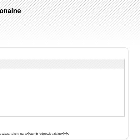
onalne
mieszcza teksty na w�asn� odpowiedzialno��.