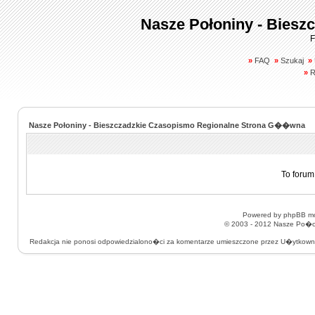
Nasze Połoniny - Biesz
F
»
FAQ
»
Szukaj
»
»
R
Nasze Połoniny - Bieszczadzkie Czasopismo Regionalne Strona G��wna
To forum
Powered by
phpBB
mo
© 2003 - 2012
Nasze Po�on
Redakcja nie ponosi odpowiedzialono�ci za komentarze umieszczone przez U�ytkow