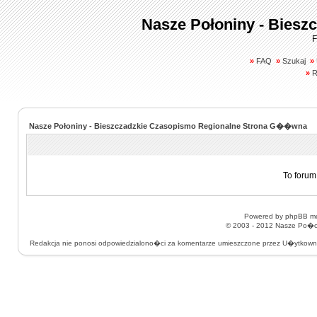
Nasze Połoniny - Biesz
F
»
FAQ
»
Szukaj
»
»
R
Nasze Połoniny - Bieszczadzkie Czasopismo Regionalne Strona G��wna
To forum
Powered by
phpBB
mo
© 2003 - 2012
Nasze Po�on
Redakcja nie ponosi odpowiedzialono�ci za komentarze umieszczone przez U�ytkow