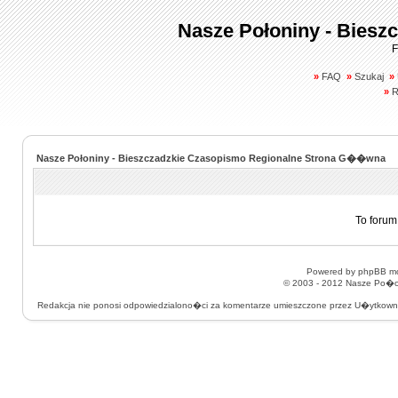
Nasze Połoniny - Biesz
F
»
FAQ
»
Szukaj
»
»
R
Nasze Połoniny - Bieszczadzkie Czasopismo Regionalne Strona G��wna
To forum
Powered by
phpBB
mo
© 2003 - 2012
Nasze Po�on
Redakcja nie ponosi odpowiedzialono�ci za komentarze umieszczone przez U�ytkow