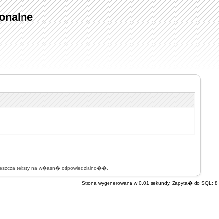
onalne
mieszcza teksty na w�asn� odpowiedzialno��.
Strona wygenerowana w 0.01 sekundy. Zapyta� do SQL: 8