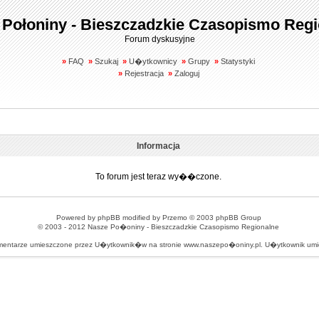
 Połoniny - Bieszczadzkie Czasopismo Regi
Forum dyskusyjne
»
FAQ
»
Szukaj
»
U�ytkownicy
»
Grupy
»
Statystyki
»
Rejestracja
»
Zaloguj
Informacja
To forum jest teraz wy��czone.
Powered by
phpBB
modified by
Przemo
© 2003 phpBB Group
© 2003 - 2012
Nasze Po�oniny - Bieszczadzkie Czasopismo Regionalne
omentarze umieszczone przez U�ytkownik�w na stronie www.naszepo�oniny.pl. U�ytkownik u