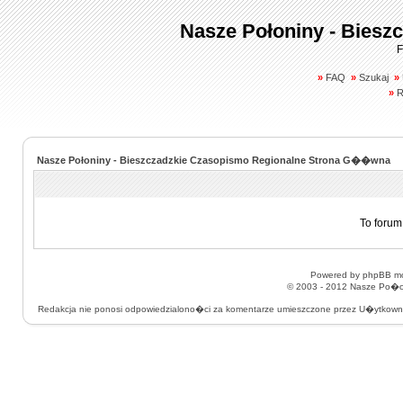
Nasze Połoniny - Biesz
F
»
FAQ
»
Szukaj
»
»
R
Nasze Połoniny - Bieszczadzkie Czasopismo Regionalne Strona G��wna
To forum
Powered by
phpBB
mo
© 2003 - 2012
Nasze Po�on
Redakcja nie ponosi odpowiedzialono�ci za komentarze umieszczone przez U�ytkow