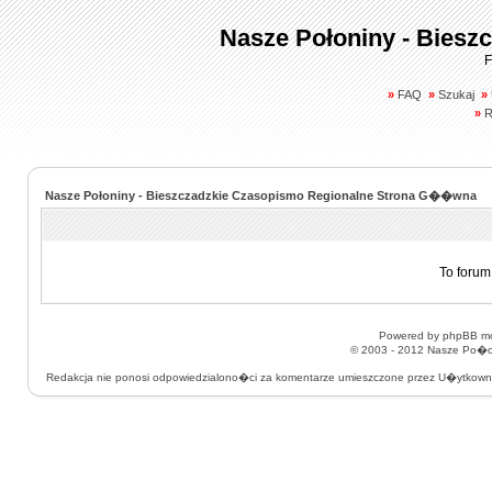
Nasze Połoniny - Biesz
F
»
FAQ
»
Szukaj
»
»
R
Nasze Połoniny - Bieszczadzkie Czasopismo Regionalne Strona G��wna
To forum
Powered by
phpBB
mo
© 2003 - 2012
Nasze Po�on
Redakcja nie ponosi odpowiedzialono�ci za komentarze umieszczone przez U�ytkow