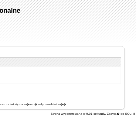
onalne
mieszcza teksty na w�asn� odpowiedzialno��.
Strona wygenerowana w 0.01 sekundy. Zapyta� do SQL: 8