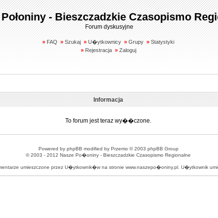
 Połoniny - Bieszczadzkie Czasopismo Regi
Forum dyskusyjne
»
FAQ
»
Szukaj
»
U�ytkownicy
»
Grupy
»
Statystyki
»
Rejestracja
»
Zaloguj
Informacja
To forum jest teraz wy��czone.
Powered by
phpBB
modified by
Przemo
© 2003 phpBB Group
© 2003 - 2012
Nasze Po�oniny - Bieszczadzkie Czasopismo Regionalne
omentarze umieszczone przez U�ytkownik�w na stronie www.naszepo�oniny.pl. U�ytkownik u