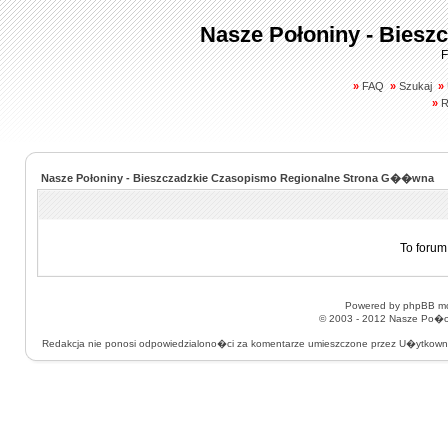
Nasze Połoniny - Biesz
F
»
FAQ
»
Szukaj
»
»
R
Nasze Połoniny - Bieszczadzkie Czasopismo Regionalne Strona G��wna
To forum
Powered by
phpBB
mo
© 2003 - 2012
Nasze Po�on
Redakcja nie ponosi odpowiedzialono�ci za komentarze umieszczone przez U�ytkow