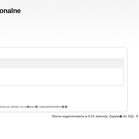
onalne
mieszcza teksty na w�asn� odpowiedzialno��.
Strona wygenerowana w 0.01 sekundy. Zapyta� do SQL: 8