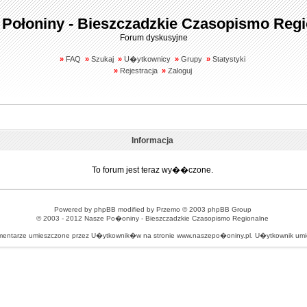
 Połoniny - Bieszczadzkie Czasopismo Regi
Forum dyskusyjne
»
FAQ
»
Szukaj
»
U�ytkownicy
»
Grupy
»
Statystyki
»
Rejestracja
»
Zaloguj
Informacja
To forum jest teraz wy��czone.
Powered by
phpBB
modified by
Przemo
© 2003 phpBB Group
© 2003 - 2012
Nasze Po�oniny - Bieszczadzkie Czasopismo Regionalne
omentarze umieszczone przez U�ytkownik�w na stronie www.naszepo�oniny.pl. U�ytkownik u