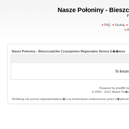
Nasze Połoniny - Biesz
F
»
FAQ
»
Szukaj
»
»
R
Nasze Połoniny - Bieszczadzkie Czasopismo Regionalne Strona G��wna
To forum
Powered by
phpBB
mo
© 2003 - 2012
Nasze Po�on
Redakcja nie ponosi odpowiedzialono�ci za komentarze umieszczone przez U�ytkow