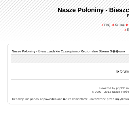
Nasze Połoniny - Biesz
F
»
FAQ
»
Szukaj
»
»
R
Nasze Połoniny - Bieszczadzkie Czasopismo Regionalne Strona G��wna
To forum
Powered by
phpBB
mo
© 2003 - 2012
Nasze Po�on
Redakcja nie ponosi odpowiedzialono�ci za komentarze umieszczone przez U�ytkow