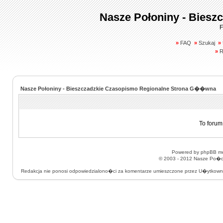
Nasze Połoniny - Biesz
F
»
FAQ
»
Szukaj
»
»
R
Nasze Połoniny - Bieszczadzkie Czasopismo Regionalne Strona G��wna
To forum
Powered by
phpBB
mo
© 2003 - 2012
Nasze Po�on
Redakcja nie ponosi odpowiedzialono�ci za komentarze umieszczone przez U�ytkow