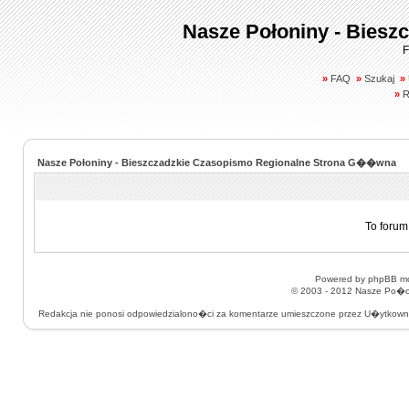
Nasze Połoniny - Biesz
F
»
FAQ
»
Szukaj
»
»
R
Nasze Połoniny - Bieszczadzkie Czasopismo Regionalne Strona G��wna
To forum
Powered by
phpBB
mo
© 2003 - 2012
Nasze Po�on
Redakcja nie ponosi odpowiedzialono�ci za komentarze umieszczone przez U�ytkow